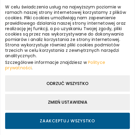
Systemy dla Firm
W celu świadczenia usług na najwyższym poziomie w
ramach naszej strony internetowej korzystamy z plików
cookies. Pliki cookies umożliwiają nam zapewnienie
Systemy dla Oświaty
prawidłowego działania naszej strony internetowej oraz
realizację jej funkcji, a po uzyskaniu Twojej zgody, pliki
cookies są przez nas wykorzystywane do dokonywania
pomiarów i analiz korzystania ze strony internetowej.
Usługi internetowe
Strona wykorzystuje również pliki cookies podmiotów
trzecich w celu korzystania z zewnętrznych narzędzi
analitycznych.
WizjaNet - o nas
Szczegółowe informacje znajdziesz w
Polityce
prywatności
.
Polityka prywatności
ODRZUĆ WSZYSTKO
ZMIEŃ USTAWIENIA
ZAAKCEPTUJ WSZYSTKO
©
2026
WizjaNet
. Wszystkie prawa zastrzeżone.
Polityka prywatności.