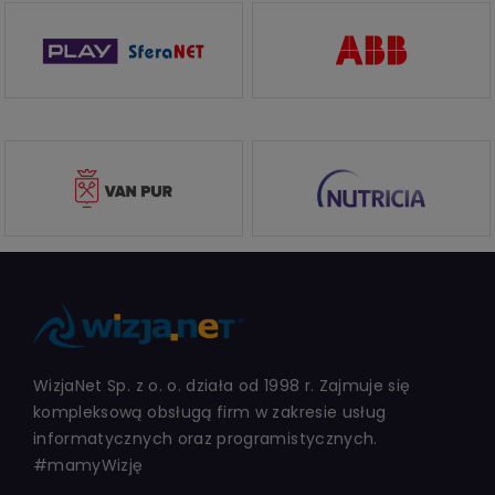
WizjaNet Sp. z o. o. działa od 1998 r. Zajmuje się
kompleksową obsługą firm w zakresie usług
informatycznych oraz programistycznych.
#mamyWizję