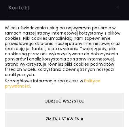
Kontakt
Systemy dla Firm
W celu świadczenia usług na najwyższym poziomie w
ramach naszej strony internetowej korzystamy z plików
cookies. Pliki cookies umożliwiają nam zapewnienie
Systemy dla Oświaty
prawidłowego działania naszej strony internetowej oraz
realizację jej funkcji, a po uzyskaniu Twojej zgody, pliki
cookies są przez nas wykorzystywane do dokonywania
pomiarów i analiz korzystania ze strony internetowej.
Usługi internetowe
Strona wykorzystuje również pliki cookies podmiotów
trzecich w celu korzystania z zewnętrznych narzędzi
analitycznych.
WizjaNet - o nas
Szczegółowe informacje znajdziesz w
Polityce
prywatności
.
Polityka prywatności
ODRZUĆ WSZYSTKO
ZMIEŃ USTAWIENIA