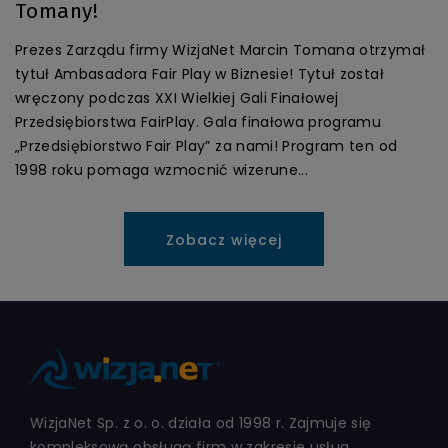
Tomany!
Prezes Zarządu firmy WizjaNet Marcin Tomana otrzymał
tytuł Ambasadora Fair Play w Biznesie! Tytuł został
wręczony podczas XXI Wielkiej Gali Finałowej
Przedsiębiorstwa FairPlay. Gala finałowa programu
„Przedsiębiorstwo Fair Play” za nami! Program ten od
1998 roku pomaga wzmocnić wizerune...
Zobacz więcej
WizjaNet Sp. z o. o. działa od 1998 r. Zajmuje się
kompleksową obsługą firm w zakresie usług